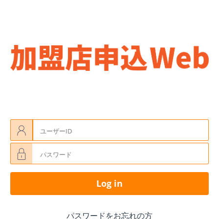
Login
Page
User
name
Password
Log in
パスワードをお忘れの方